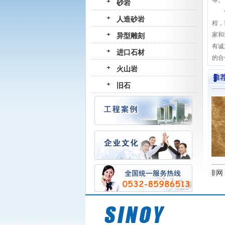
等。
砂岩
作为
人造砂岩
程，
家和
异型雕刻
有诚
进口石材
的合
火山岩
推
旧石
花岗岩-G361
进口石材-深啡网
进口石材-浅啡网