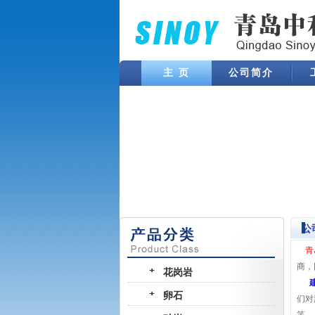
主 页
公司简介
公
青
商，
花岗岩
卵石
们对