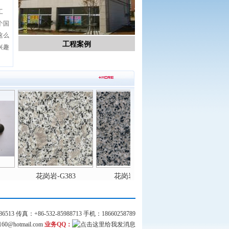
工
个国
这么
工程案例
兴趣
花岗岩-G383
花岗岩-G381
花岗岩-G306
 传真：+86-532-85988713 手机：18660258789
0@hotmail.com
业务QQ：